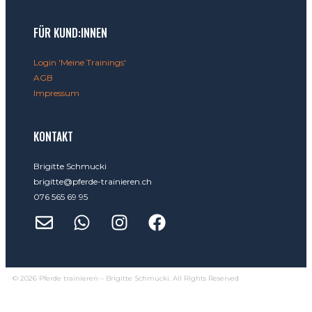
FÜR KUND:INNEN
Login 'Meine Trainings'
AGB
Impressum
KONTAKT
Brigitte Schmucki
brigitte@pferde-trainieren.ch
076 565 69 95
© 2026 Pferde trainieren – Brigitte Schmucki. All Rights Reserved